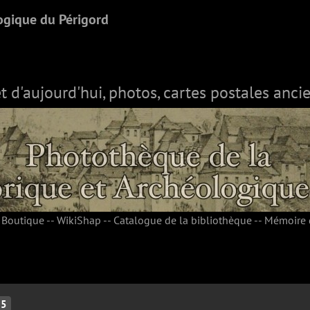
ogique du Périgord
et d'aujourd'hui, photos, cartes postales ancie
-
Boutique
--
WikiShap
--
Catalogue de la bibliothèque
--
Mémoire 
5