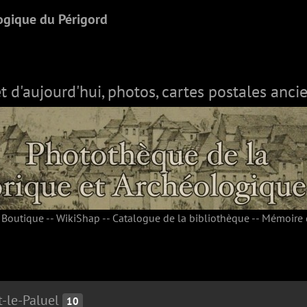
ogique du Périgord
et d'aujourd'hui, photos, cartes postales ancie
-
Boutique
--
WikiShap
--
Catalogue de la bibliothèque
--
Mémoire 
t-le-Paluel
10