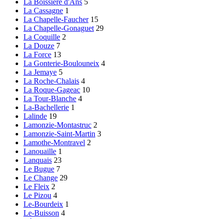
La Boissière d'Ans
5
La Cassagne
1
La Chapelle-Faucher
15
La Chapelle-Gonaguet
29
La Coquille
2
La Douze
7
La Force
13
La Gonterie-Boulouneix
4
La Jemaye
5
La Roche-Chalais
4
La Roque-Gageac
10
La Tour-Blanche
4
La-Bachellerie
1
Lalinde
19
Lamonzie-Montastruc
2
Lamonzie-Saint-Martin
3
Lamothe-Montravel
2
Lanouaille
1
Lanquais
23
Le Bugue
7
Le Change
29
Le Fleix
2
Le Pizou
4
Le-Bourdeix
1
Le-Buisson
4