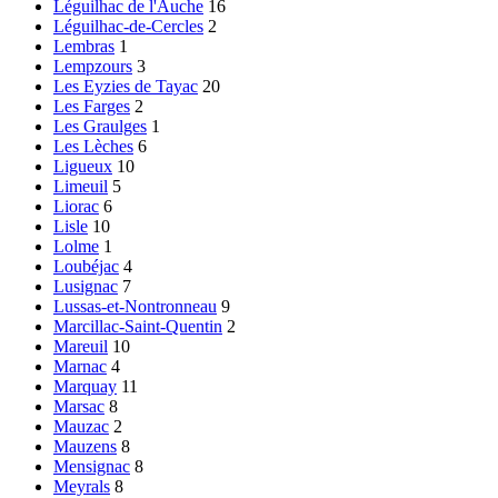
Léguilhac de l'Auche
16
Léguilhac-de-Cercles
2
Lembras
1
Lempzours
3
Les Eyzies de Tayac
20
Les Farges
2
Les Graulges
1
Les Lèches
6
Ligueux
10
Limeuil
5
Liorac
6
Lisle
10
Lolme
1
Loubéjac
4
Lusignac
7
Lussas-et-Nontronneau
9
Marcillac-Saint-Quentin
2
Mareuil
10
Marnac
4
Marquay
11
Marsac
8
Mauzac
2
Mauzens
8
Mensignac
8
Meyrals
8