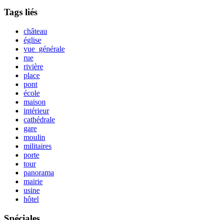
Tags liés
château
église
vue_générale
rue
rivière
place
pont
école
maison
intérieur
cathédrale
gare
moulin
militaires
porte
tour
panorama
mairie
usine
hôtel
Spéciales