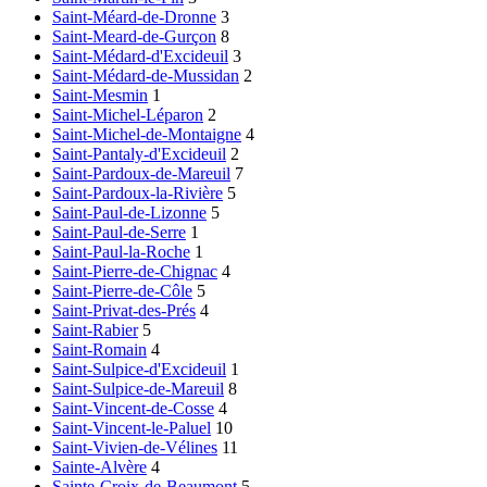
Saint-Méard-de-Dronne
3
Saint-Meard-de-Gurçon
8
Saint-Médard-d'Excideuil
3
Saint-Médard-de-Mussidan
2
Saint-Mesmin
1
Saint-Michel-Léparon
2
Saint-Michel-de-Montaigne
4
Saint-Pantaly-d'Excideuil
2
Saint-Pardoux-de-Mareuil
7
Saint-Pardoux-la-Rivière
5
Saint-Paul-de-Lizonne
5
Saint-Paul-de-Serre
1
Saint-Paul-la-Roche
1
Saint-Pierre-de-Chignac
4
Saint-Pierre-de-Côle
5
Saint-Privat-des-Prés
4
Saint-Rabier
5
Saint-Romain
4
Saint-Sulpice-d'Excideuil
1
Saint-Sulpice-de-Mareuil
8
Saint-Vincent-de-Cosse
4
Saint-Vincent-le-Paluel
10
Saint-Vivien-de-Vélines
11
Sainte-Alvère
4
Sainte-Croix-de-Beaumont
5