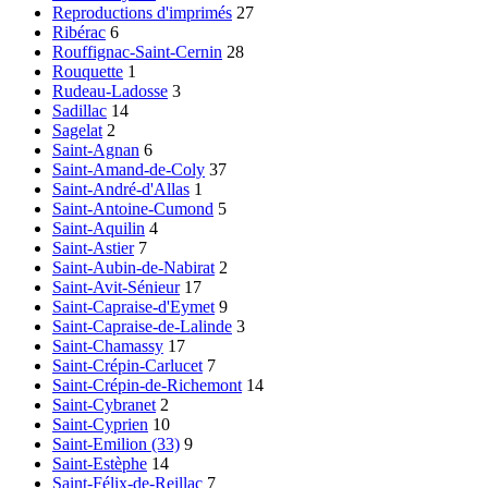
Reproductions d'imprimés
27
Ribérac
6
Rouffignac-Saint-Cernin
28
Rouquette
1
Rudeau-Ladosse
3
Sadillac
14
Sagelat
2
Saint-Agnan
6
Saint-Amand-de-Coly
37
Saint-André-d'Allas
1
Saint-Antoine-Cumond
5
Saint-Aquilin
4
Saint-Astier
7
Saint-Aubin-de-Nabirat
2
Saint-Avit-Sénieur
17
Saint-Capraise-d'Eymet
9
Saint-Capraise-de-Lalinde
3
Saint-Chamassy
17
Saint-Crépin-Carlucet
7
Saint-Crépin-de-Richemont
14
Saint-Cybranet
2
Saint-Cyprien
10
Saint-Emilion (33)
9
Saint-Estèphe
14
Saint-Félix-de-Reillac
7