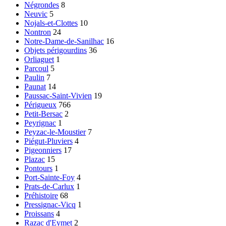
Négrondes
8
Neuvic
5
Nojals-et-Clottes
10
Nontron
24
Notre-Dame-de-Sanilhac
16
Objets périgourdins
36
Orliaguet
1
Parcoul
5
Paulin
7
Paunat
14
Paussac-Saint-Vivien
19
Périgueux
766
Petit-Bersac
2
Peyrignac
1
Peyzac-le-Moustier
7
Piégut-Pluviers
4
Pigeonniers
17
Plazac
15
Pontours
1
Port-Sainte-Foy
4
Prats-de-Carlux
1
Préhistoire
68
Pressignac-Vicq
1
Proissans
4
Razac d'Eymet
2