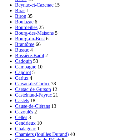
Beynac-et-Cazenac
15
Biras
1
Biron
35
Boulazac
6
Bourdeilles
25
Bourg-des-Maisons
5
Bourg-du-Bost
6
Brantôme
66
Bussac
4
Bussière-Badil
2
Cadouin
53
Campagne
10
Capdrot
5
Carlux
4
Carsac-de-Carlux
78
Carsac-de-Gurson
12
Castelnaud-Fayrac
21
Castels
18
Cause-de-Clérans
13
Cazoulès
2
Celles
3
Cendrieux
10
Chalagnac
1
Chamiers (fouilles Durand)
40
Champagnac-de-Bélair
5