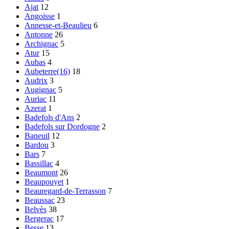
Ajat
12
Angoisse
1
Annesse-et-Beaulieu
6
Antonne
26
Archignac
5
Atur
15
Aubas
4
Aubeterre(16)
18
Audrix
3
Augignac
5
Auriac
11
Azerat
1
Badefols d'Ans
2
Badefols sur Dordogne
2
Baneuil
12
Bardou
3
Bars
7
Bassillac
4
Beaumont
26
Beaupouyet
1
Beauregard-de-Terrasson
7
Beaussac
23
Belvès
38
Bergerac
17
Besse
13