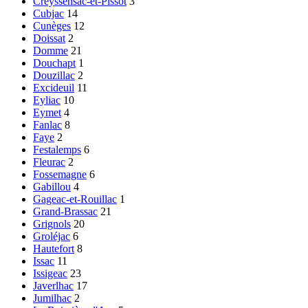
Creyssensac-et-Pissot
3
Cubjac
14
Cunèges
12
Doissat
2
Domme
21
Douchapt
1
Douzillac
2
Excideuil
11
Eyliac
10
Eymet
4
Fanlac
8
Faye
2
Festalemps
6
Fleurac
2
Fossemagne
6
Gabillou
4
Gageac-et-Rouillac
1
Grand-Brassac
21
Grignols
20
Groléjac
6
Hautefort
8
Issac
11
Issigeac
23
Javerlhac
17
Jumilhac
2