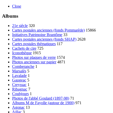
Close
Albums
21e siècle
320
Cartes postales anciennes (fonds Pommarède)
15866
Initiatives Patrimoine Brantôme
33
Cartes postales anciennes (fonds SHAP)
2628
Cartes postales thématiques
117
Cachets de cire
725
Iconothèque
1915
Photos sur plaques de verre
1574
Photos anciennes sur papier
4871
Comberanche
1
Marsalès
5
Lavalade
1
Gaugeac
5
Creyssac
1
Ribagnac
7
Coubjours
1
Photos de l'abbé Goulard (1897-98)
71
Albums M de Fayolle (autour de 1900)
971
Agonac
13
Aillac
3