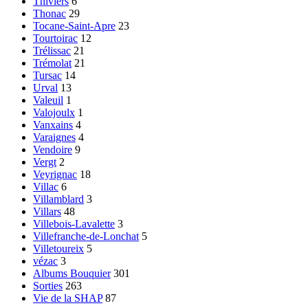
Thiviers
6
Thonac
29
Tocane-Saint-Apre
23
Tourtoirac
12
Trélissac
21
Trémolat
21
Tursac
14
Urval
13
Valeuil
1
Valojoulx
1
Vanxains
4
Varaignes
4
Vendoire
9
Vergt
2
Veyrignac
18
Villac
6
Villamblard
3
Villars
48
Villebois-Lavalette
3
Villefranche-de-Lonchat
5
Villetoureix
5
vézac
3
Albums Bouquier
301
Sorties
263
Vie de la SHAP
87