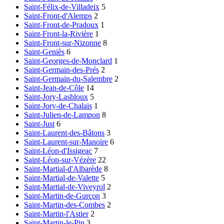
Saint-Félix-de-Villadeix
5
Saint-Front-d'Alemps
2
Saint-Front-de-Pradoux
1
Saint-Front-la-Rivière
1
Saint-Front-sur-Nizonne
8
Saint-Geniès
6
Saint-Georges-de-Monclard
1
Saint-Germain-des-Prés
2
Saint-Germain-du-Salembre
2
Saint-Jean-de-Côle
14
Saint-Jory-Lasbloux
5
Saint-Jory-de-Chalais
1
Saint-Julien-de-Lampon
8
Saint-Just
6
Saint-Laurent-des-Bâtons
3
Saint-Laurent-sur-Manoire
6
Saint-Léon-d'Issigeac
7
Saint-Léon-sur-Vézère
22
Saint-Martial-d'Albarède
8
Saint-Martial-de-Valette
5
Saint-Martial-de-Viveyrol
2
Saint-Martin-de-Gurçon
3
Saint-Martin-des-Combes
2
Saint-Martin-l'Astier
2
Saint-Martin-le-Pin
3