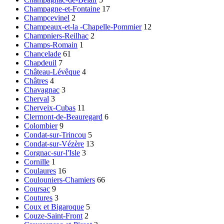
Champagne-et-Fontaine
17
Champcevinel
2
Champeaux-et-la -Chapelle-Pommier
12
Champniers-Reilhac
2
Champs-Romain
1
Chancelade
61
Chapdeuil
7
Château-Lévêque
4
Châtres
4
Chavagnac
3
Cherval
3
Cherveix-Cubas
11
Clermont-de-Beauregard
6
Colombier
9
Condat-sur-Trincou
5
Condat-sur-Vézère
13
Corgnac-sur-l'Isle
3
Cornille
1
Coulaures
16
Coulouniers-Chamiers
66
Coursac
9
Coutures
3
Coux et Bigaroque
5
Couze-Saint-Front
2