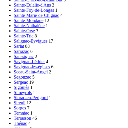
Sainte-Eulalie-d'Ans
3
Sainte-Foy-de-Longas
1
Sainte-Marie-de-Chignac
4
Sainte-Mondane
12
Sainte-Nathalène
1
Sainte-Orse
3
Sainte-Trie
8
Salignac-Eyvigues
17
Sarlat
88
Sarrazac
6
Saussignac
2
Savignac-Lédrier
4
Savignac-les-églises
6
Sceau-Saint-Angel
2
Segonzac
5
Sergeac
19
Sigoulès
1
Simeyrols
1
Siorac-en-Périgord
1
Sireuil
12
Sorges
7
Temniac
1
Terrasson
46
Thénac
4