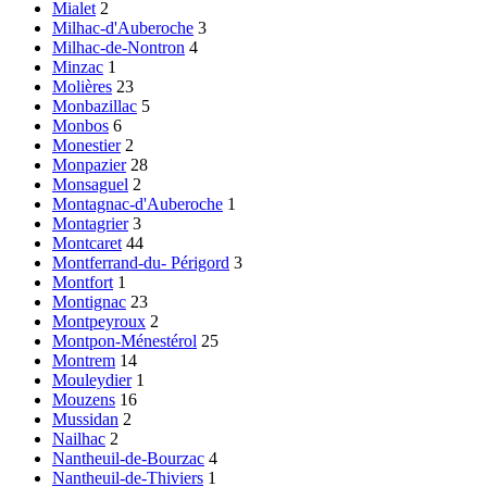
Mialet
2
Milhac-d'Auberoche
3
Milhac-de-Nontron
4
Minzac
1
Molières
23
Monbazillac
5
Monbos
6
Monestier
2
Monpazier
28
Monsaguel
2
Montagnac-d'Auberoche
1
Montagrier
3
Montcaret
44
Montferrand-du- Périgord
3
Montfort
1
Montignac
23
Montpeyroux
2
Montpon-Ménestérol
25
Montrem
14
Mouleydier
1
Mouzens
16
Mussidan
2
Nailhac
2
Nantheuil-de-Bourzac
4
Nantheuil-de-Thiviers
1