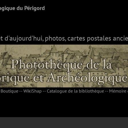
ogique du Périgord
et d'aujourd'hui, photos, cartes postales ancie
-
Boutique
--
WikiShap
--
Catalogue de la bibliothèque
--
Mémoire 