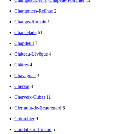
Champeaux-et-la -Chapelle-Pommier
12
Champniers-Reilhac
2
Champs-Romain
1
Chancelade
61
Chapdeuil
7
Château-Lévêque
4
Châtres
4
Chavagnac
3
Cherval
3
Cherveix-Cubas
11
Clermont-de-Beauregard
6
Colombier
9
Condat-sur-Trincou
5