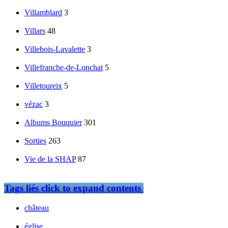
Villamblard
3
Villars
48
Villebois-Lavalette
3
Villefranche-de-Lonchat
5
Villetoureix
5
vézac
3
Albums Bouquier
301
Sorties
263
Vie de la SHAP
87
Tags liés
click to expand contents
château
église