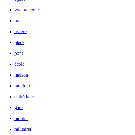
vue_générale
rue
rivière
place
pont
école
maison
intérieur
cathédrale
gare
moulin
militaires