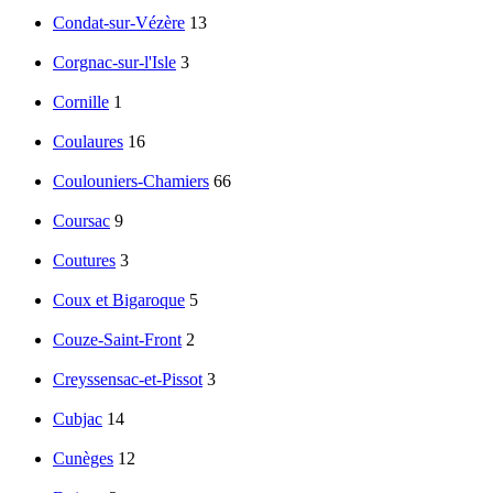
Condat-sur-Vézère
13
Corgnac-sur-l'Isle
3
Cornille
1
Coulaures
16
Coulouniers-Chamiers
66
Coursac
9
Coutures
3
Coux et Bigaroque
5
Couze-Saint-Front
2
Creyssensac-et-Pissot
3
Cubjac
14
Cunèges
12