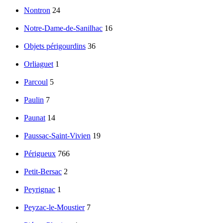
Nontron
24
Notre-Dame-de-Sanilhac
16
Objets périgourdins
36
Orliaguet
1
Parcoul
5
Paulin
7
Paunat
14
Paussac-Saint-Vivien
19
Périgueux
766
Petit-Bersac
2
Peyrignac
1
Peyzac-le-Moustier
7