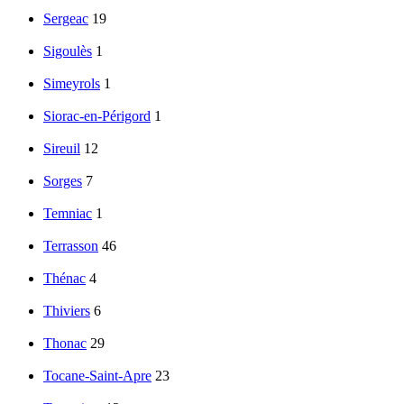
Sergeac
19
Sigoulès
1
Simeyrols
1
Siorac-en-Périgord
1
Sireuil
12
Sorges
7
Temniac
1
Terrasson
46
Thénac
4
Thiviers
6
Thonac
29
Tocane-Saint-Apre
23