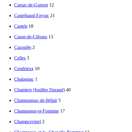
Carsac-de-Gurson
12
Castelnaud-Fayrac
21
Castels
18
Cause-de-Clérans
13
Cazoulès
2
Celles
3
Cendrieux
10
Chalagnac
1
Chamiers (fouilles Durand)
40
Champagnac-de-Bélair
5
Champagne-et-Fontaine
17
Champcevinel
2