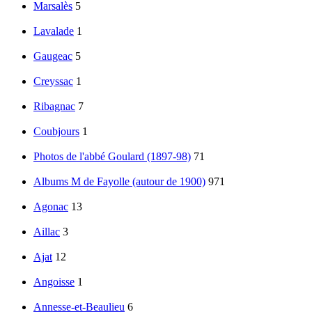
Marsalès
5
Lavalade
1
Gaugeac
5
Creyssac
1
Ribagnac
7
Coubjours
1
Photos de l'abbé Goulard (1897-98)
71
Albums M de Fayolle (autour de 1900)
971
Agonac
13
Aillac
3
Ajat
12
Angoisse
1
Annesse-et-Beaulieu
6