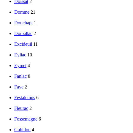
Doissat
2
Domme
21
Douchapt
1
Douzillac
2
Excideuil
11
Eyliac
10
Eymet
4
Fanlac
8
Faye
2
Festalemps
6
Fleurac
2
Fossemagne
6
Gabillou
4