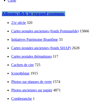
Close
Albums
click to expand contents
21e siècle
320
Cartes postales anciennes (fonds Pommarède)
15866
Initiatives Patrimoine Brantôme
33
Cartes postales anciennes (fonds SHAP)
2628
Cartes postales thématiques
117
Cachets de cire
725
Iconothèque
1915
Photos sur plaques de verre
1574
Photos anciennes sur papier
4871
Comberanche
1