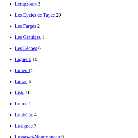
Lempzours
3
Les Eyzies de Tayac
20
Les Farges
2
Les Graulges
1
Les Lèches
6
Ligueux
10
Limeuil
5
Liorac
6
Lisle
10
Lolme
1
Loubéjac
4
Lusignac
7
Lussas-et-Nontronneau
9