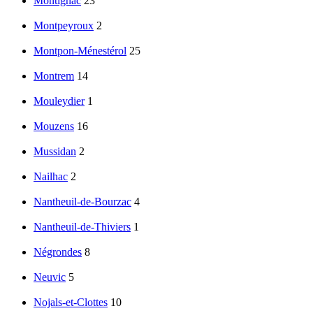
Montignac
23
Montpeyroux
2
Montpon-Ménestérol
25
Montrem
14
Mouleydier
1
Mouzens
16
Mussidan
2
Nailhac
2
Nantheuil-de-Bourzac
4
Nantheuil-de-Thiviers
1
Négrondes
8
Neuvic
5
Nojals-et-Clottes
10