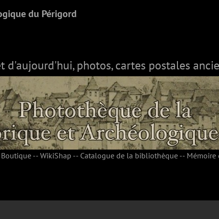
ogique du Périgord
et d'aujourd'hui, photos, cartes postales ancie
-
Boutique
--
WikiShap
--
Catalogue de la bibliothèque
--
Mémoire 