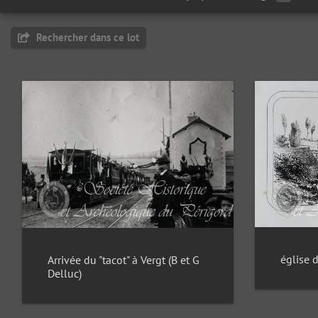
Rechercher dans ce lot
église 
Arrivée du "tacot" à Vergt (B et G
Delluc)