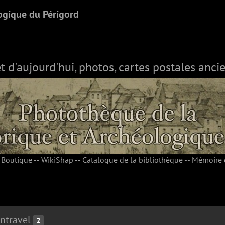
ogique du Périgord
et d'aujourd'hui, photos, cartes postales ancie
-
Boutique
--
WikiShap
--
Catalogue de la bibliothèque
--
Mémoire 
ntravel
2