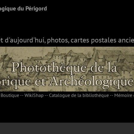
ogique du Périgord
et d'aujourd'hui, photos, cartes postales ancie
-
Boutique
--
WikiShap
--
Catalogue de la bibliothèque
--
Mémoire 