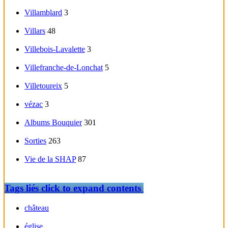
Villamblard
3
Villars
48
Villebois-Lavalette
3
Villefranche-de-Lonchat
5
Villetoureix
5
vézac
3
Albums Bouquier
301
Sorties
263
Vie de la SHAP
87
Tags liés
click to expand contents
château
église