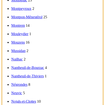
Montignac
23
Montpeyroux
2
Montpon-Ménestérol
25
Montrem
14
Mouleydier
1
Mouzens
16
Mussidan
2
Nailhac
2
Nantheuil-de-Bourzac
4
Nantheuil-de-Thiviers
1
Négrondes
8
Neuvic
5
Nojals-et-Clottes
10