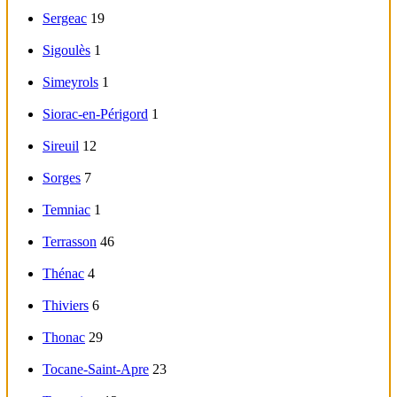
Sergeac
19
Sigoulès
1
Simeyrols
1
Siorac-en-Périgord
1
Sireuil
12
Sorges
7
Temniac
1
Terrasson
46
Thénac
4
Thiviers
6
Thonac
29
Tocane-Saint-Apre
23