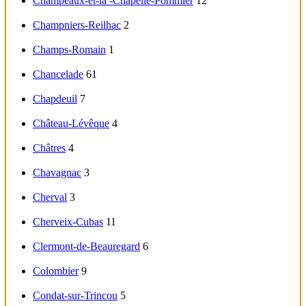
Champeaux-et-la -Chapelle-Pommier
12
Champniers-Reilhac
2
Champs-Romain
1
Chancelade
61
Chapdeuil
7
Château-Lévêque
4
Châtres
4
Chavagnac
3
Cherval
3
Cherveix-Cubas
11
Clermont-de-Beauregard
6
Colombier
9
Condat-sur-Trincou
5