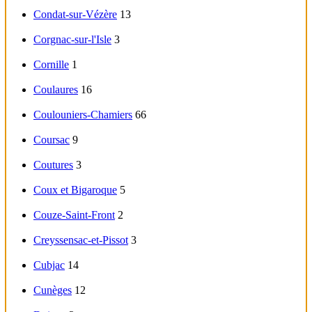
Condat-sur-Vézère
13
Corgnac-sur-l'Isle
3
Cornille
1
Coulaures
16
Coulouniers-Chamiers
66
Coursac
9
Coutures
3
Coux et Bigaroque
5
Couze-Saint-Front
2
Creyssensac-et-Pissot
3
Cubjac
14
Cunèges
12