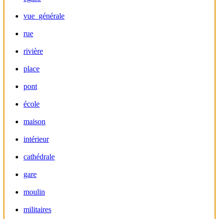
vue_générale
rue
rivière
place
pont
école
maison
intérieur
cathédrale
gare
moulin
militaires