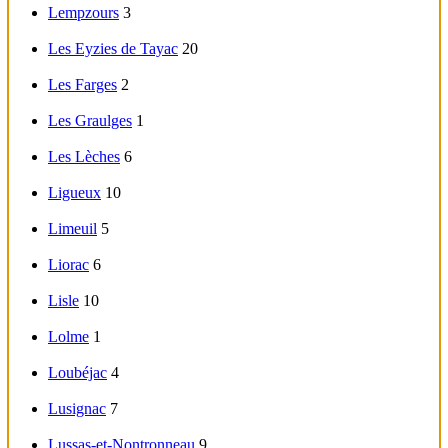
Lempzours
3
Les Eyzies de Tayac
20
Les Farges
2
Les Graulges
1
Les Lèches
6
Ligueux
10
Limeuil
5
Liorac
6
Lisle
10
Lolme
1
Loubéjac
4
Lusignac
7
Lussas-et-Nontronneau
9