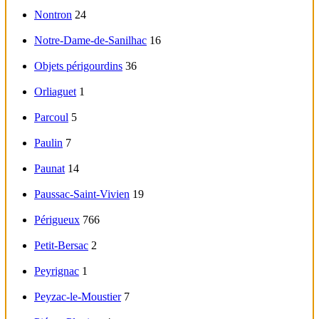
Nontron
24
Notre-Dame-de-Sanilhac
16
Objets périgourdins
36
Orliaguet
1
Parcoul
5
Paulin
7
Paunat
14
Paussac-Saint-Vivien
19
Périgueux
766
Petit-Bersac
2
Peyrignac
1
Peyzac-le-Moustier
7