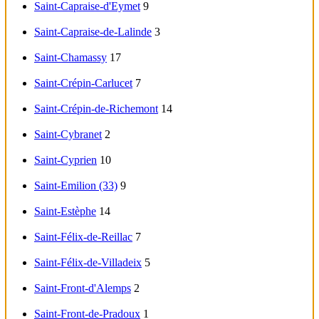
Saint-Capraise-d'Eymet
9
Saint-Capraise-de-Lalinde
3
Saint-Chamassy
17
Saint-Crépin-Carlucet
7
Saint-Crépin-de-Richemont
14
Saint-Cybranet
2
Saint-Cyprien
10
Saint-Emilion (33)
9
Saint-Estèphe
14
Saint-Félix-de-Reillac
7
Saint-Félix-de-Villadeix
5
Saint-Front-d'Alemps
2
Saint-Front-de-Pradoux
1