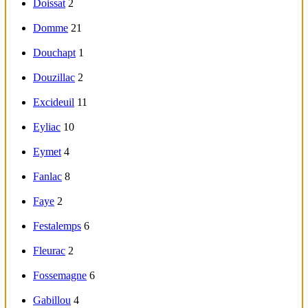
Doissat
2
Domme
21
Douchapt
1
Douzillac
2
Excideuil
11
Eyliac
10
Eymet
4
Fanlac
8
Faye
2
Festalemps
6
Fleurac
2
Fossemagne
6
Gabillou
4