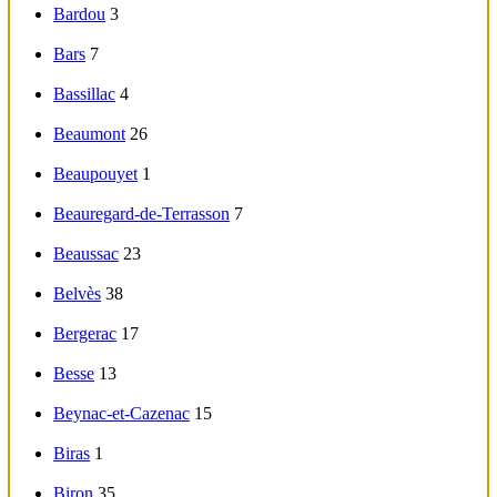
Bardou
3
Bars
7
Bassillac
4
Beaumont
26
Beaupouyet
1
Beauregard-de-Terrasson
7
Beaussac
23
Belvès
38
Bergerac
17
Besse
13
Beynac-et-Cazenac
15
Biras
1
Biron
35