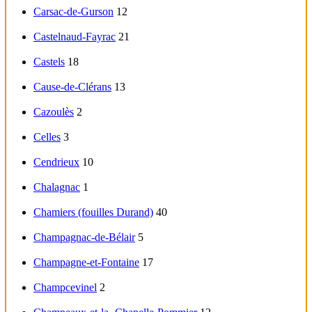
Carsac-de-Gurson
12
Castelnaud-Fayrac
21
Castels
18
Cause-de-Clérans
13
Cazoulès
2
Celles
3
Cendrieux
10
Chalagnac
1
Chamiers (fouilles Durand)
40
Champagnac-de-Bélair
5
Champagne-et-Fontaine
17
Champcevinel
2