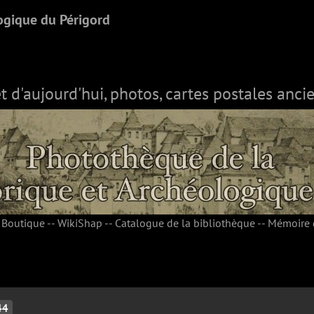
ogique du Périgord
et d'aujourd'hui, photos, cartes postales ancie
-
Boutique
--
WikiShap
--
Catalogue de la bibliothèque
--
Mémoire 
44