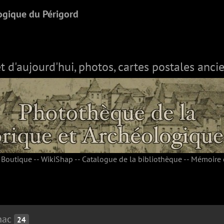
ogique du Périgord
et d'aujourd'hui, photos, cartes postales ancie
-
Boutique
--
WikiShap
--
Catalogue de la bibliothèque
--
Mémoire 
nac
24