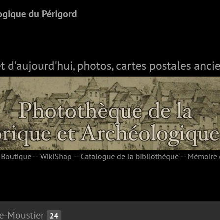
ogique du Périgord
et d'aujourd'hui, photos, cartes postales ancie
-
Boutique
--
WikiShap
--
Catalogue de la bibliothèque
--
Mémoire 
le-Moustier
24