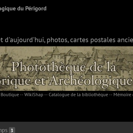
ogique du Périgord
et d'aujourd'hui, photos, cartes postales ancie
-
Boutique
--
WikiShap
--
Catalogue de la bibliothèque
--
Mémoire 
mps
3