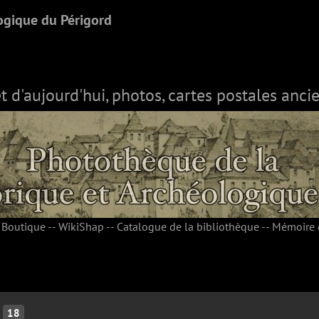
ogique du Périgord
et d'aujourd'hui, photos, cartes postales ancie
-
Boutique
--
WikiShap
--
Catalogue de la bibliothèque
--
Mémoire 
18