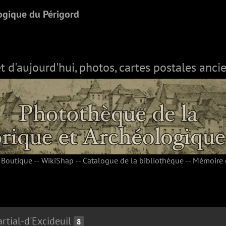
ogique du Périgord
et d'aujourd'hui, photos, cartes postales ancie
-
Boutique
--
WikiShap
--
Catalogue de la bibliothèque
--
Mémoire 
rtial-d'Excideuil
8