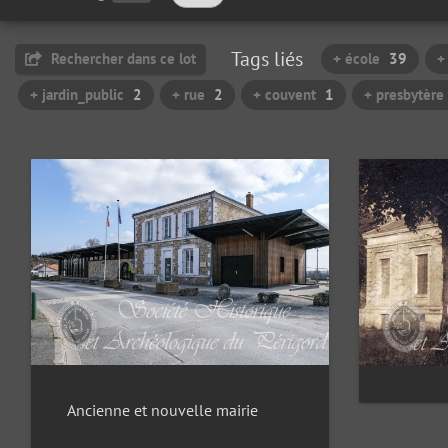
Tags liés
Rechercher dans ce lot
+ école
39
+
+ jardin_public
2
+ rue
2
+ couvent
1
+ presbytère
Ancienne et nouvelle mairie