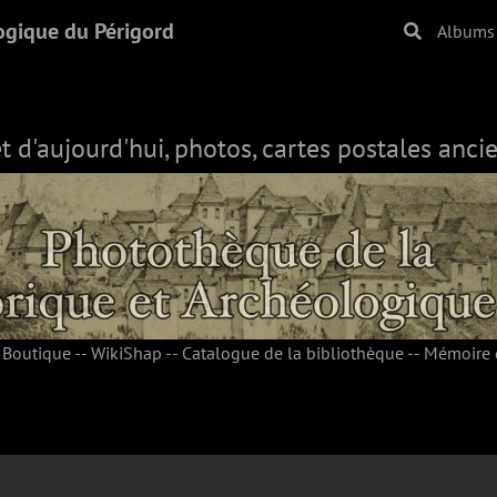
ogique du Périgord
Albums
et d'aujourd'hui, photos, cartes postales ancie
-
Boutique
--
WikiShap
--
Catalogue de la bibliothèque
--
Mémoire 