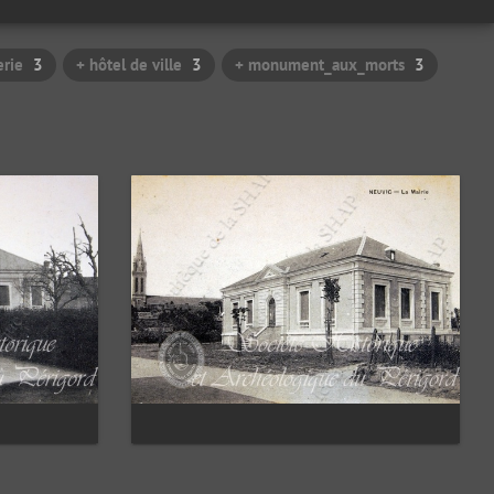
rie
3
+ hôtel de ville
3
+ monument_aux_morts
3