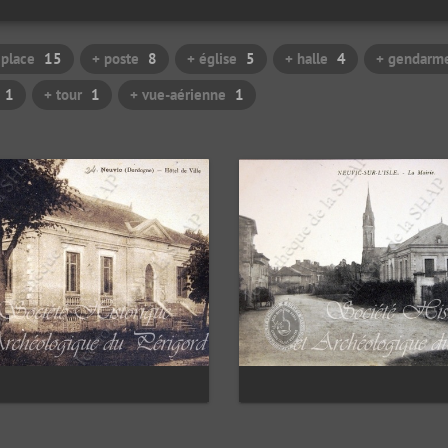
 place
15
+ poste
8
+ église
5
+ halle
4
+ gendarme
1
+ tour
1
+ vue-aérienne
1