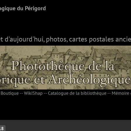
ogique du Périgord
et d'aujourd'hui, photos, cartes postales ancie
-
Boutique
--
WikiShap
--
Catalogue de la bibliothèque
--
Mémoire 
18