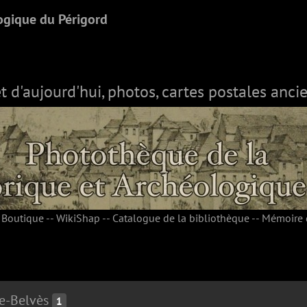
ogique du Périgord
et d'aujourd'hui, photos, cartes postales ancie
-
Boutique
--
WikiShap
--
Catalogue de la bibliothèque
--
Mémoire 
e-Belvès
1