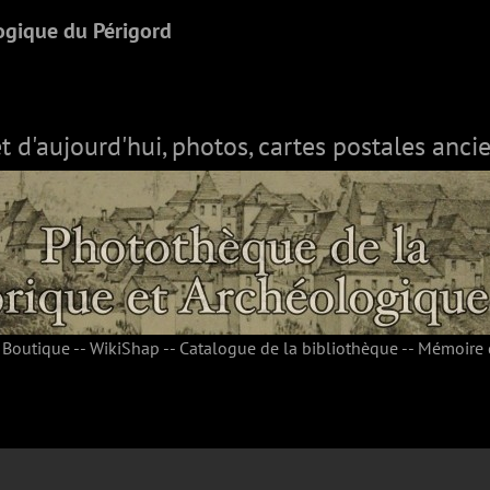
ogique du Périgord
et d'aujourd'hui, photos, cartes postales ancie
-
Boutique
--
WikiShap
--
Catalogue de la bibliothèque
--
Mémoire 