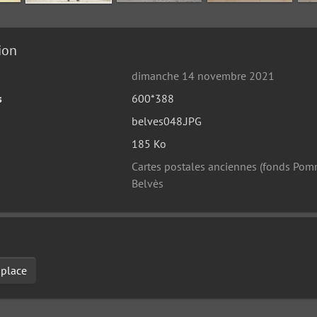
ion
dimanche 14 novembre 2021
s
600*388
belves048.JPG
185 Ko
Cartes postales anciennes (fonds Po
Belvès
place