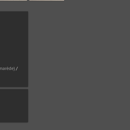
mmarède)
/