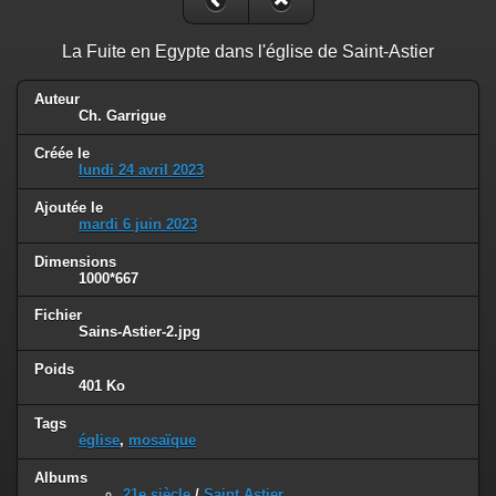
La Fuite en Egypte dans l'église de Saint-Astier
Auteur
Ch. Garrigue
Créée le
lundi 24 avril 2023
Ajoutée le
mardi 6 juin 2023
Dimensions
1000*667
Fichier
Sains-Astier-2.jpg
Poids
401 Ko
Tags
église
,
mosaïque
Albums
21e siècle
/
Saint Astier