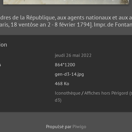
es de la République, aux agents nationaux et aux adm
aris, 18 ventôse an 2 - 8 février 1794]. Impr. de Fonta
ion
jeudi 26 mai 2022
s
864*1200
gen-d3-14.jpg
468 Ko
Iconothèque
/
Affiches hors Périgord (
d3)
Propulsé par
Piwigo