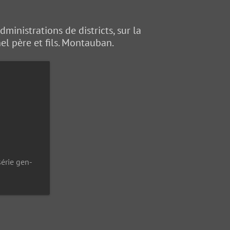
inistrations de districts, sur la
nel père et fils. Montauban.
série gen-