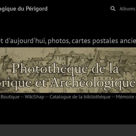
ogique du Périgord
Albums
et d'aujourd'hui, photos, cartes postales ancie
-
Boutique
--
WikiShap
--
Catalogue de la bibliothèque
--
Mémoire 