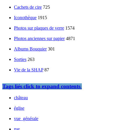
Cachets de cire
725
Iconothèque
1915
Photos sur plaques de verre
1574
Photos anciennes sur papier
4871
Albums Bouquier
301
Sorties
263
Vie de la SHAP
87
Tags liés
click to expand contents
château
église
vue_générale
rue