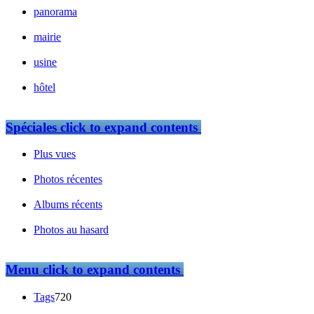
panorama
mairie
usine
hôtel
Spéciales
click to expand contents
Plus vues
Photos récentes
Albums récents
Photos au hasard
Menu
click to expand contents
Tags
720