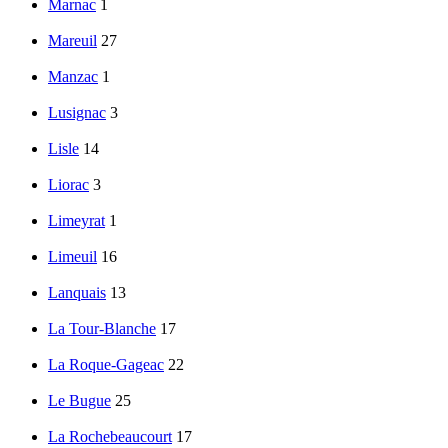
Marnac
1
Mareuil
27
Manzac
1
Lusignac
3
Lisle
14
Liorac
3
Limeyrat
1
Limeuil
16
Lanquais
13
La Tour-Blanche
17
La Roque-Gageac
22
Le Bugue
25
La Rochebeaucourt
17