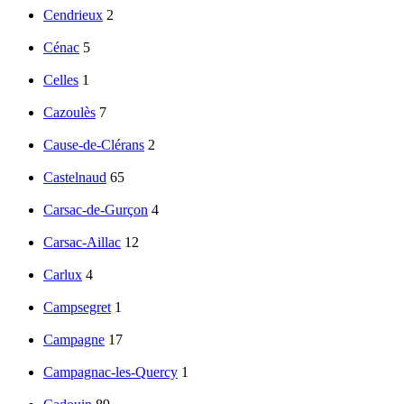
Cendrieux
2
Cénac
5
Celles
1
Cazoulès
7
Cause-de-Clérans
2
Castelnaud
65
Carsac-de-Gurçon
4
Carsac-Aillac
12
Carlux
4
Campsegret
1
Campagne
17
Campagnac-les-Quercy
1