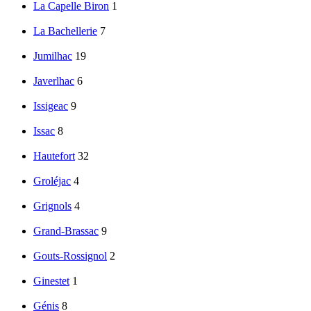
La Capelle Biron
1
La Bachellerie
7
Jumilhac
19
Javerlhac
6
Issigeac
9
Issac
8
Hautefort
32
Groléjac
4
Grignols
4
Grand-Brassac
9
Gouts-Rossignol
2
Ginestet
1
Génis
8