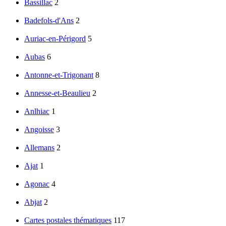
Bassillac
2
Badefols-d'Ans
2
Auriac-en-Périgord
5
Aubas
6
Antonne-et-Trigonant
8
Annesse-et-Beaulieu
2
Anlhiac
1
Angoisse
3
Allemans
2
Ajat
1
Agonac
4
Abjat
2
Cartes postales thématiques
117