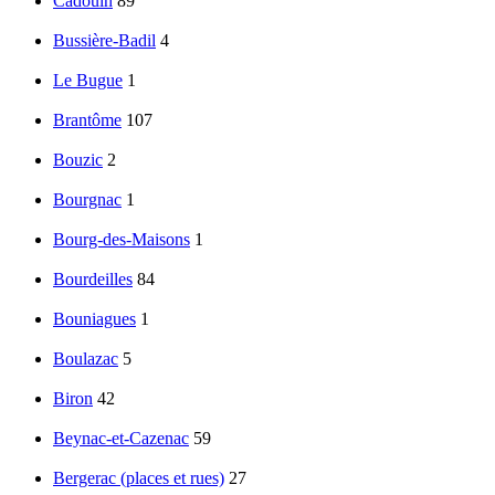
Cadouin
89
Bussière-Badil
4
Le Bugue
1
Brantôme
107
Bouzic
2
Bourgnac
1
Bourg-des-Maisons
1
Bourdeilles
84
Bouniagues
1
Boulazac
5
Biron
42
Beynac-et-Cazenac
59
Bergerac (places et rues)
27