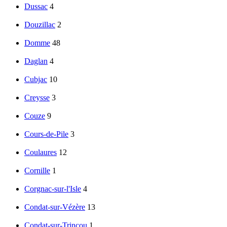
Dussac
4
Douzillac
2
Domme
48
Daglan
4
Cubjac
10
Creysse
3
Couze
9
Cours-de-Pile
3
Coulaures
12
Cornille
1
Corgnac-sur-l'Isle
4
Condat-sur-Vézère
13
Condat-sur-Trincou
1