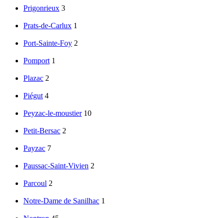
Prigonrieux
3
Prats-de-Carlux
1
Port-Sainte-Foy
2
Pomport
1
Plazac
2
Piégut
4
Peyzac-le-moustier
10
Petit-Bersac
2
Payzac
7
Paussac-Saint-Vivien
2
Parcoul
2
Notre-Dame de Sanilhac
1