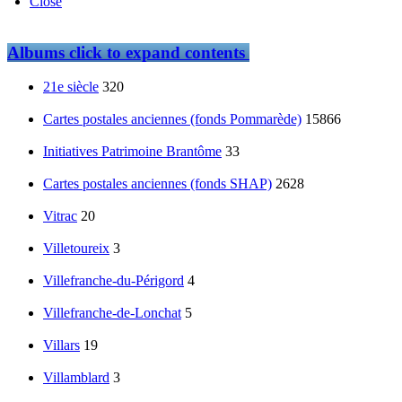
Close
Albums
click to expand contents
21e siècle
320
Cartes postales anciennes (fonds Pommarède)
15866
Initiatives Patrimoine Brantôme
33
Cartes postales anciennes (fonds SHAP)
2628
Vitrac
20
Villetoureix
3
Villefranche-du-Périgord
4
Villefranche-de-Lonchat
5
Villars
19
Villamblard
3