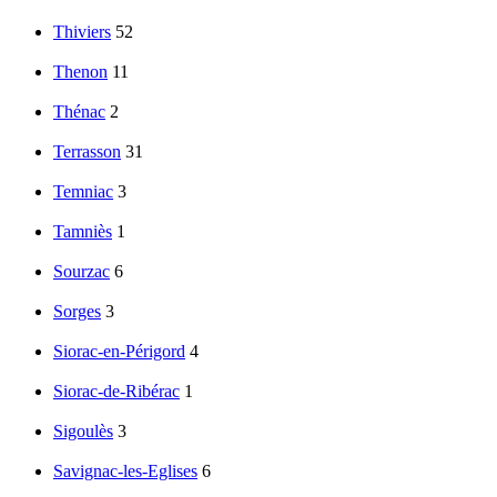
Thiviers
52
Thenon
11
Thénac
2
Terrasson
31
Temniac
3
Tamniès
1
Sourzac
6
Sorges
3
Siorac-en-Périgord
4
Siorac-de-Ribérac
1
Sigoulès
3
Savignac-les-Eglises
6