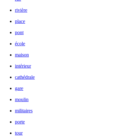
rivière
place
pont
école
maison
intérieur
cathédrale
gare
moulin
militaires
porte
tour