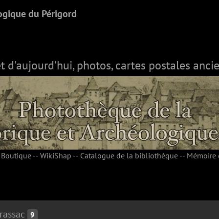
ogique du Périgord
et d'aujourd'hui, photos, cartes postales ancie
-
Boutique
--
WikiShap
--
Catalogue de la bibliothèque
--
Mémoire 
rassac
9