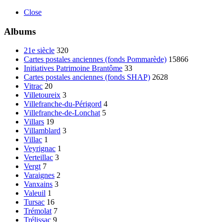
Close
Albums
21e siècle
320
Cartes postales anciennes (fonds Pommarède)
15866
Initiatives Patrimoine Brantôme
33
Cartes postales anciennes (fonds SHAP)
2628
Vitrac
20
Villetoureix
3
Villefranche-du-Périgord
4
Villefranche-de-Lonchat
5
Villars
19
Villamblard
3
Villac
1
Veyrignac
1
Verteillac
3
Vergt
7
Varaignes
2
Vanxains
3
Valeuil
1
Tursac
16
Trémolat
7
Trélissac
9