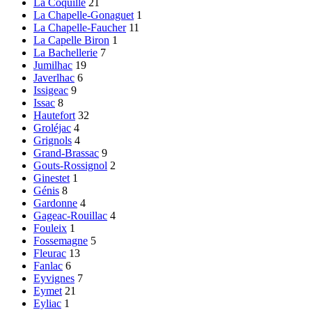
La Coquille
21
La Chapelle-Gonaguet
1
La Chapelle-Faucher
11
La Capelle Biron
1
La Bachellerie
7
Jumilhac
19
Javerlhac
6
Issigeac
9
Issac
8
Hautefort
32
Groléjac
4
Grignols
4
Grand-Brassac
9
Gouts-Rossignol
2
Ginestet
1
Génis
8
Gardonne
4
Gageac-Rouillac
4
Fouleix
1
Fossemagne
5
Fleurac
13
Fanlac
6
Eyvignes
7
Eymet
21
Eyliac
1