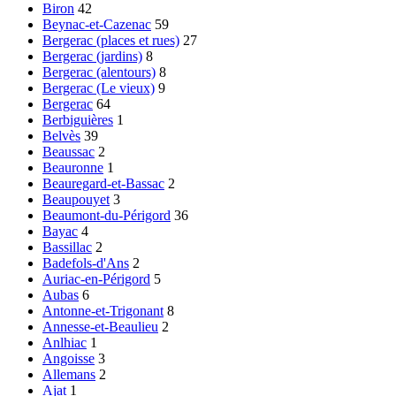
Biron
42
Beynac-et-Cazenac
59
Bergerac (places et rues)
27
Bergerac (jardins)
8
Bergerac (alentours)
8
Bergerac (Le vieux)
9
Bergerac
64
Berbiguières
1
Belvès
39
Beaussac
2
Beauronne
1
Beauregard-et-Bassac
2
Beaupouyet
3
Beaumont-du-Périgord
36
Bayac
4
Bassillac
2
Badefols-d'Ans
2
Auriac-en-Périgord
5
Aubas
6
Antonne-et-Trigonant
8
Annesse-et-Beaulieu
2
Anlhiac
1
Angoisse
3
Allemans
2
Ajat
1