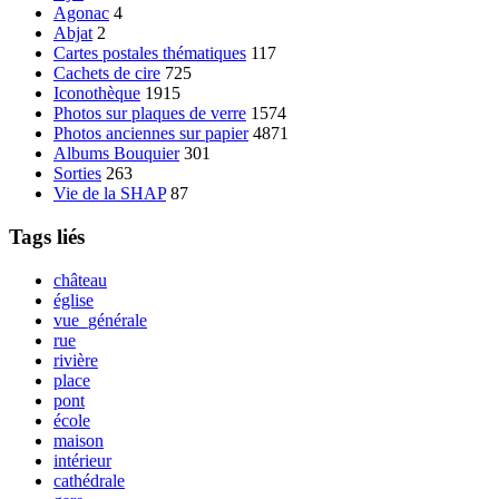
Agonac
4
Abjat
2
Cartes postales thématiques
117
Cachets de cire
725
Iconothèque
1915
Photos sur plaques de verre
1574
Photos anciennes sur papier
4871
Albums Bouquier
301
Sorties
263
Vie de la SHAP
87
Tags liés
château
église
vue_générale
rue
rivière
place
pont
école
maison
intérieur
cathédrale