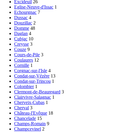
Excideuil
26
Eglise-Neuve-d'Issac
1
Echourgnac
7
Dussac
4
Douzillac
2
Domme
48
Daglan
4
Cubjac
10
Creysse
3
Couze
9
Cours-de-Pile
3
Coulaures
12
Cornille
1
Corgnac-sur-l'Isle
4
Condat-sur-Vézère
13
Condat-sur-Trincou
1
Colombier
1
Clermont-de-Beauregard
3
Clairvivre-Salagnac
1
Cherveix-Cubas
1
Cherval
3
Château-l'Evêque
18
Chancelade
15
Champs-Romain
9
Champcevinel
2