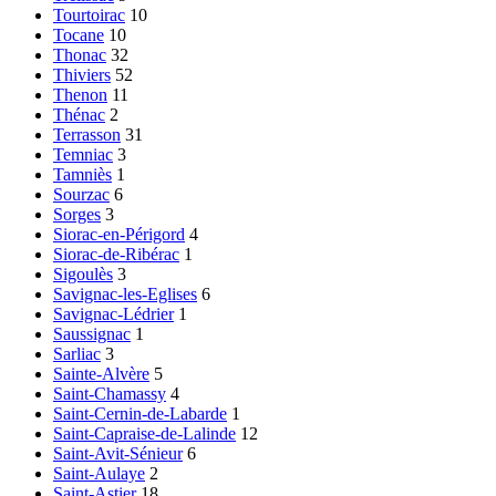
Tourtoirac
10
Tocane
10
Thonac
32
Thiviers
52
Thenon
11
Thénac
2
Terrasson
31
Temniac
3
Tamniès
1
Sourzac
6
Sorges
3
Siorac-en-Périgord
4
Siorac-de-Ribérac
1
Sigoulès
3
Savignac-les-Eglises
6
Savignac-Lédrier
1
Saussignac
1
Sarliac
3
Sainte-Alvère
5
Saint-Chamassy
4
Saint-Cernin-de-Labarde
1
Saint-Capraise-de-Lalinde
12
Saint-Avit-Sénieur
6
Saint-Aulaye
2
Saint-Astier
18