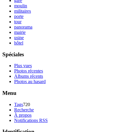
gare
moulin
militaires
porte
tour
panorama
mairie
usine
hôtel
Spéciales
Plus vues
Photos récentes
Albums récents
Photos au hasard
Menu
Tags
720
Recherche
À propos
Notifications RSS
Identification