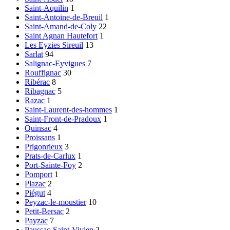
Saint-Aquilin
1
Saint-Antoine-de-Breuil
1
Saint-Amand-de-Coly
22
Saint Agnan Hautefort
1
Les Eyzies Sireuil
13
Sarlat
94
Salignac-Eyvigues
7
Rouffignac
30
Ribérac
8
Ribagnac
5
Razac
1
Saint-Laurent-des-hommes
1
Saint-Front-de-Pradoux
1
Quinsac
4
Proissans
1
Prigonrieux
3
Prats-de-Carlux
1
Port-Sainte-Foy
2
Pomport
1
Plazac
2
Piégut
4
Peyzac-le-moustier
10
Petit-Bersac
2
Payzac
7
Paussac-Saint-Vivien
2