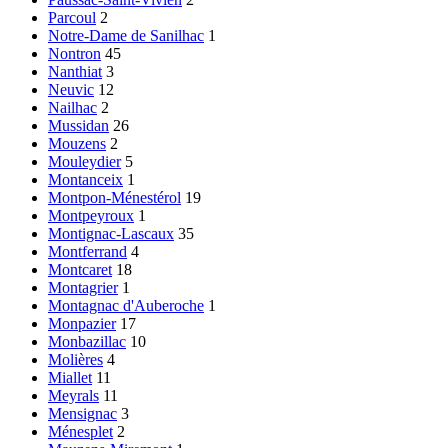
Parcoul
2
Notre-Dame de Sanilhac
1
Nontron
45
Nanthiat
3
Neuvic
12
Nailhac
2
Mussidan
26
Mouzens
2
Mouleydier
5
Montanceix
1
Montpon-Ménestérol
19
Montpeyroux
1
Montignac-Lascaux
35
Montferrand
4
Montcaret
18
Montagrier
1
Montagnac d'Auberoche
1
Monpazier
17
Monbazillac
10
Molières
4
Miallet
11
Meyrals
11
Mensignac
3
Ménesplet
2