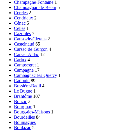
Champagne-Fontaine
1
Champagnac-de-Bélair
5
Cercles
2
Cendrieux
2
Cénac
5
Celles
1
Cazoulès
7
Cause-de-Clérans
2
Castelnaud
65
Carsac-de-Gurçon
4
Carsac-Aillac
12
Carlux
4
Campsegret
1
Campagne
17
Campagnac-les-Quercy
1
Cadouin
89
Bussière-Badil
4
Le Bugue
1
Brantôme
107
Bouzic
2
Bourgnac
1
Bourg-des-Maisons
1
Bourdeilles
84
Bouniagues
1
Boulazac
5