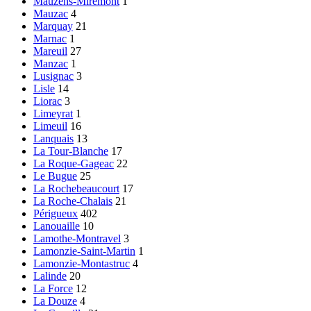
Mauzens-Miremont
1
Mauzac
4
Marquay
21
Marnac
1
Mareuil
27
Manzac
1
Lusignac
3
Lisle
14
Liorac
3
Limeyrat
1
Limeuil
16
Lanquais
13
La Tour-Blanche
17
La Roque-Gageac
22
Le Bugue
25
La Rochebeaucourt
17
La Roche-Chalais
21
Périgueux
402
Lanouaille
10
Lamothe-Montravel
3
Lamonzie-Saint-Martin
1
Lamonzie-Montastruc
4
Lalinde
20
La Force
12
La Douze
4