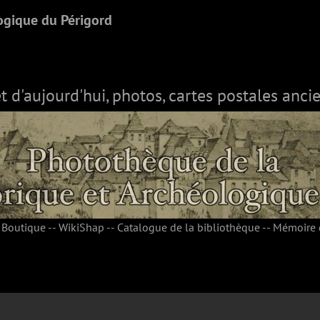
ogique du Périgord
et d'aujourd'hui, photos, cartes postales ancie
-
Boutique
--
WikiShap
--
Catalogue de la bibliothèque
--
Mémoire 